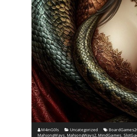
M4inG0ls
Uncategorized
BoardGames2
MahjongWays
,
MahjongWays2
,
MindGames
,
SlotGa