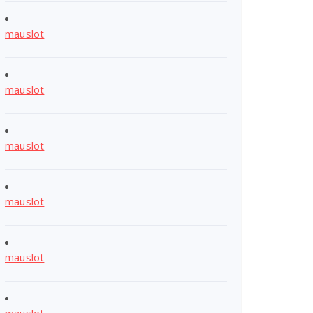
mauslot
mauslot
mauslot
mauslot
mauslot