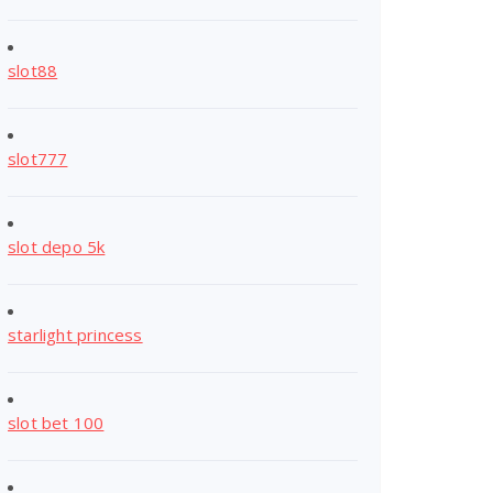
slot88
slot777
slot depo 5k
starlight princess
slot bet 100