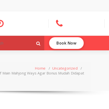
Book Now
Home
/
Uncategorized
/
tif Main Mahjong Ways Agar Bonus Mudah Didapat