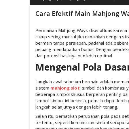
Cara Efektif Main Mahjong W
Permainan Mahjong Ways dikenal luas karena 
cukup sering muncul jika dimainkan dengan st
bermain tanpa persiapan, padahal ada bebera
peluang mendapatkan bonus. Dengan pendekata
dan potensi hasilnya pun lebih optimal.
Mengenal Pola Dasa
Langkah awal sebelum bermain adalah memaha
sistem
mahjong slot
simbol dan kombinasi yan
beberapa simbol khusus berperan penting d
simbol-simbol ini bekerja, pemain dapat leb
langkah selanjutnya dengan lebih tenang.
Selain itu, perhatikan perubahan pola pada s
tertentu, seperti kemunculan simbol serupa s
membantu pemain menentukan kapan harus mel