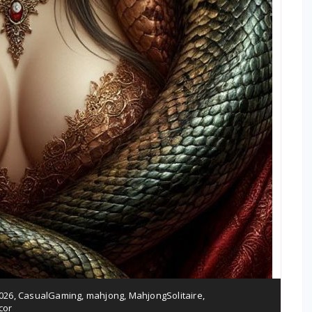
026
,
CasualGaming
,
mahjong
,
MahjongSolitaire
,
cor