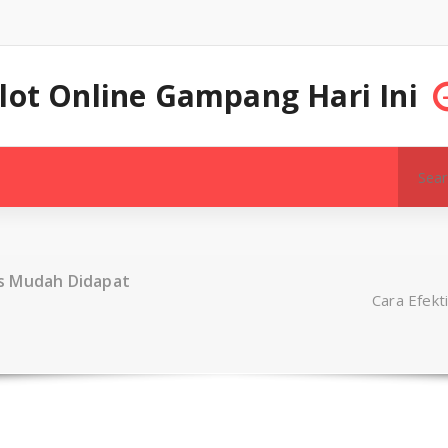
lot Online Gampang Hari Ini
Search
for:
us Mudah Didapat
Cara Efek