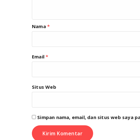
Nama
*
Email
*
Situs Web
Simpan nama, email, dan situs web saya p