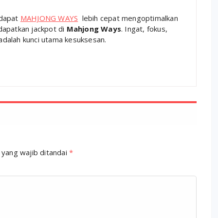
 dapat
MAHJONG WAYS
lebih cepat mengoptimalkan
dapatkan jackpot di
Mahjong Ways
. Ingat, fokus,
dalah kunci utama kesuksesan.
 yang wajib ditandai
*