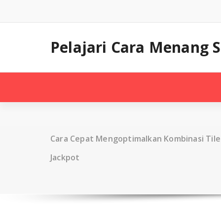
Skip
to
content
Pelajari Cara Menang S
Cara Cepat Mengoptimalkan Kombinasi Til
Jackpot