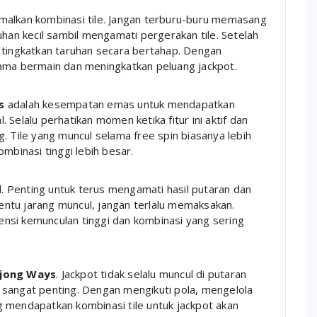
malkan kombinasi tile. Jangan terburu-buru memasang
uhan kecil sambil mengamati pergerakan tile. Setelah
 tingkatkan taruhan secara bertahap. Dengan
lama bermain dan meningkatkan peluang jackpot.
s
adalah kesempatan emas untuk mendapatkan
Selalu perhatikan momen ketika fitur ini aktif dan
. Tile yang muncul selama free spin biasanya lebih
inasi tinggi lebih besar.
il. Penting untuk terus mengamati hasil putaran dan
tentu jarang muncul, jangan terlalu memaksakan.
uensi kemunculan tinggi dan kombinasi yang sering
jong Ways
. Jackpot tidak selalu muncul di putaran
 sangat penting. Dengan mengikuti pola, mengelola
 mendapatkan kombinasi tile untuk jackpot akan