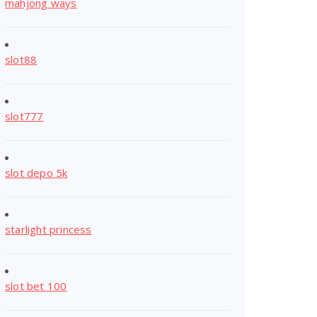
mahjong ways
slot88
slot777
slot depo 5k
starlight princess
slot bet 100