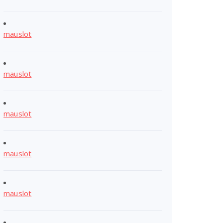
mauslot
mauslot
mauslot
mauslot
mauslot