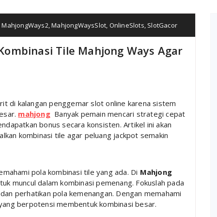
,
MahjongWays2
,
MahjongWaysSlot
,
OnlineSlots
,
SlotGacor
Kombinasi Tile Mahjong Ways Agar
rit di kalangan penggemar slot online karena sistem
besar.
mahjong
Banyak pemain mencari strategi cepat
apatkan bonus secara konsisten. Artikel ini akan
lkan kombinasi tile agar peluang jackpot semakin
mahami pola kombinasi tile yang ada. Di
Mahjong
 untuk muncul dalam kombinasi pemenang. Fokuslah pada
ya dan perhatikan pola kemenangan. Dengan memahami
a yang berpotensi membentuk kombinasi besar.