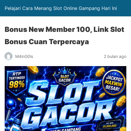
Pelajari Cara Menang Slot Online Gampang Hari Ini
Bonus New Member 100, Link Slot
Bonus Cuan Terpercaya
M4inG0ls
2 bulan ago