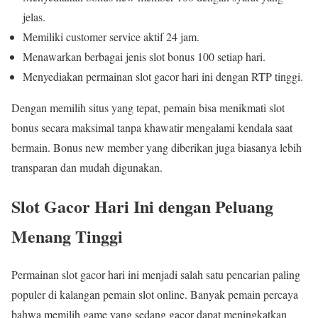
jelas.
Memiliki customer service aktif 24 jam.
Menawarkan berbagai jenis slot bonus 100 setiap hari.
Menyediakan permainan slot gacor hari ini dengan RTP tinggi.
Dengan memilih situs yang tepat, pemain bisa menikmati slot
bonus secara maksimal tanpa khawatir mengalami kendala saat
bermain. Bonus new member yang diberikan juga biasanya lebih
transparan dan mudah digunakan.
Slot Gacor Hari Ini dengan Peluang
Menang Tinggi
Permainan slot gacor hari ini menjadi salah satu pencarian paling
populer di kalangan pemain slot online. Banyak pemain percaya
bahwa memilih game yang sedang gacor dapat meningkatkan