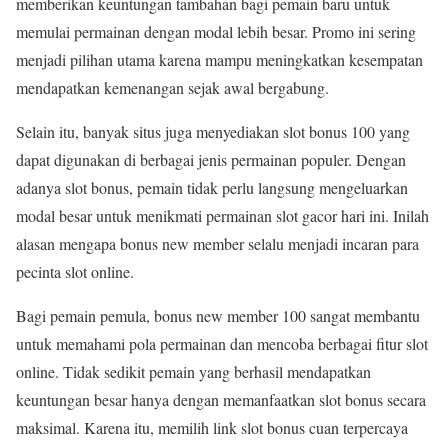
memberikan keuntungan tambahan bagi pemain baru untuk
memulai permainan dengan modal lebih besar. Promo ini sering
menjadi pilihan utama karena mampu meningkatkan kesempatan
mendapatkan kemenangan sejak awal bergabung.
Selain itu, banyak situs juga menyediakan slot bonus 100 yang
dapat digunakan di berbagai jenis permainan populer. Dengan
adanya slot bonus, pemain tidak perlu langsung mengeluarkan
modal besar untuk menikmati permainan slot gacor hari ini. Inilah
alasan mengapa bonus new member selalu menjadi incaran para
pecinta slot online.
Bagi pemain pemula, bonus new member 100 sangat membantu
untuk memahami pola permainan dan mencoba berbagai fitur slot
online. Tidak sedikit pemain yang berhasil mendapatkan
keuntungan besar hanya dengan memanfaatkan slot bonus secara
maksimal. Karena itu, memilih link slot bonus cuan terpercaya