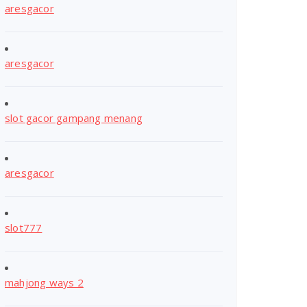
aresgacor
aresgacor
slot gacor gampang menang
aresgacor
slot777
mahjong ways 2