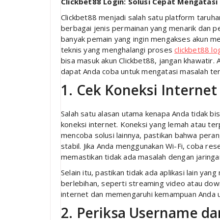
Clickbet88 Login: Solusi Cepat Mengatasi
Clickbet88 menjadi salah satu platform taruha
berbagai jenis permainan yang menarik dan p
banyak pemain yang ingin mengakses akun me
teknis yang menghalangi proses
clickbet88 lo
bisa masuk akun Clickbet88, jangan khawatir. 
dapat Anda coba untuk mengatasi masalah te
1. Cek Koneksi Interne
Salah satu alasan utama kenapa Anda tidak bis
koneksi internet. Koneksi yang lemah atau te
mencoba solusi lainnya, pastikan bahwa peran
stabil. Jika Anda menggunakan Wi-Fi, coba rese
memastikan tidak ada masalah dengan jaringa
Selain itu, pastikan tidak ada aplikasi lain y
berlebihan, seperti streaming video atau down
internet dan memengaruhi kemampuan Anda u
2. Periksa Username d