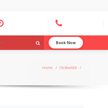
Book Now
Home
/
Clickbet88
/