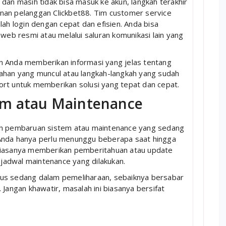
dan masih tidak bisa masuk ke akun, langkah terakhir
nan pelanggan Clickbet88. Tim customer service
 login dengan cepat dan efisien. Anda bisa
 web resmi atau melalui saluran komunikasi lain yang
n Anda memberikan informasi yang jelas tentang
lahan yang muncul atau langkah-langkah yang sudah
ort untuk memberikan solusi yang tepat dan cepat.
em atau Maintenance
leh pembaruan sistem atau maintenance yang sedang
i, Anda hanya perlu menunggu beberapa saat hingga
 biasanya memberikan pemberitahuan atau update
t jadwal maintenance yang dilakukan.
tus sedang dalam pemeliharaan, sebaiknya bersabar
 Jangan khawatir, masalah ini biasanya bersifat