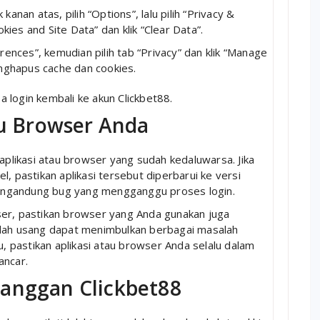
k kanan atas, pilih “Options”, lalu pilih “Privacy &
kies and Site Data” dan klik “Clear Data”.
ferences”, kemudian pilih tab “Privacy” dan klik “Manage
enghapus cache dan cookies.
 login kembali ke akun Clickbet88.
au Browser Anda
 aplikasi atau browser yang sudah kedaluwarsa. Jika
, pastikan aplikasi tersebut diperbarui ke versi
 mengandung bug yang mengganggu proses login.
ser, pastikan browser yang Anda gunakan juga
udah usang dapat menimbulkan berbagai masalah
u, pastikan aplikasi atau browser Anda selalu dalam
ancar.
langgan Clickbet88