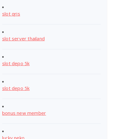
slot qris
slot server thailand
slot depo 5k
slot depo 5k
bonus new member
lucky neko