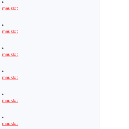
mauslot
mauslot
mauslot
mauslot
mauslot
mauslot