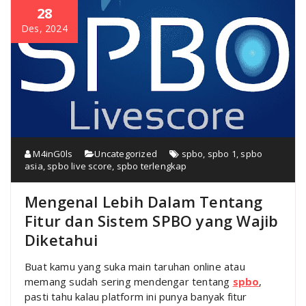
28
Des, 2024
M4inG0ls
Uncategorized
spbo
,
spbo 1
,
spbo
asia
,
spbo live score
,
spbo terlengkap
Mengenal Lebih Dalam Tentang
Fitur dan Sistem SPBO yang Wajib
Diketahui
Buat kamu yang suka main taruhan online atau
memang sudah sering mendengar tentang
spbo
,
pasti tahu kalau platform ini punya banyak fitur