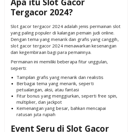
Apa itu Slot Gacor
Tergacor 2024?
Slot gacor tergacor 2024 adalah jenis permainan slot
yang paling populer di kalangan pemain judi online.
Dengan tema yang menarik dan grafis yang canggih,
slot gacor tergacor 2024 menawarkan kesenangan
dan kegembiraan bagi para pemainnya.
Permainan ini memiliki beberapa fitur unggulan,
seperti:
Tampilan grafis yang menarik dan realistis
Berbagai tema yang menarik, seperti
petualangan, aksi, atau fantasi
Fitur bonus yang menggiurkan, seperti free spin,
multiplier, dan jackpot
Kemenangan yang besar, bahkan mencapai
ratusan juta rupiah
Event Seru di Slot Gacor