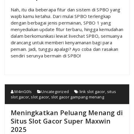
Nah, itu dia beberapa fitur dan sistem di SPBO yang
wajib kamu ketahui. Dari mulai SPBO terlengkap
dengan berbagai jenis permainan, SPBO 1 yang
menyediakan update fitur terbaru, hingga kemudahan
dalam berkomunikasi lewat livechat SPBO, semuanya
dirancang untuk memberi kenyamanan bagi para
pemain. Jadi, tunggu apalagi? Ayo coba dan rasakan
sendiri serunya bermain di SPBO!
M4inG0ls
Uncategorized
link slot gacor
,
situs
slot gacor
,
slot gacor
,
slot gacor gampang menang
Meningkatkan Peluang Menang di
Situs Slot Gacor Super Maxwin
2025