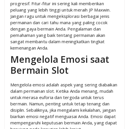
progresif. Fitur-fitur ini sering kali memberikan
peluang yang lebih tinggi untuk meraih JP Maxwin.
Jangan ragu untuk mengeksplorasi berbagai jenis
permainan dan cari tahu mana yang paling cocok
dengan gaya bermain Anda. Pengalaman dan
pemahaman yang baik tentang permainan akan
sangat membantu dalam meningkatkan tingkat
kemenangan Anda.
Mengelola Emosi saat
Bermain Slot
Mengelola emosi adalah aspek yang sering diabaikan
dalam permainan slot. Ketika Anda menang, mudah
untuk merasa euforia dan tergoda untuk terus
bermain. Namun, penting untuk tetap tenang dan
disiplin. Sebaliknya, jika mengalami kekalahan, jangan
biarkan emosi negatif menguasai Anda. Emosi dapat
mempengaruhi keputusan bermain Anda, yang dapat
berujung pada kerugian lebih lanjut.