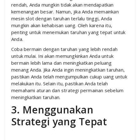
rendah, Anda mungkin tidak akan mendapatkan
kemenangan besar. Namun, jika Anda memainkan
mesin slot dengan taruhan terlalu tinggi, Anda
mungkin akan kehabisan uang. Oleh karena itu,
penting untuk menemukan taruhan yang tepat untuk
Anda.
Coba bermain dengan taruhan yang lebih rendah
untuk mulai. Ini akan memungkinkan Anda untuk
bermain lebih lama dan meningkatkan peluang
menang Anda. Jika Anda ingin meningkatkan taruhan,
pastikan Anda telah mengumpulkan cukup uang untuk
melakukan itu. Selain itu, pastikan Anda telah
memahami aturan dan strategi permainan sebelum
meningkatkan taruhan.
3. Menggunakan
Strategi yang Tepat