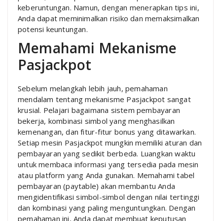
keberuntungan. Namun, dengan menerapkan tips ini,
Anda dapat meminimalkan risiko dan memaksimalkan
potensi keuntungan.
Memahami Mekanisme
Pasjackpot
Sebelum melangkah lebih jauh, pemahaman
mendalam tentang mekanisme Pasjackpot sangat
krusial. Pelajari bagaimana sistem pembayaran
bekerja, kombinasi simbol yang menghasilkan
kemenangan, dan fitur-fitur bonus yang ditawarkan.
Setiap mesin Pasjackpot mungkin memiliki aturan dan
pembayaran yang sedikit berbeda. Luangkan waktu
untuk membaca informasi yang tersedia pada mesin
atau platform yang Anda gunakan. Memahami tabel
pembayaran (paytable) akan membantu Anda
mengidentifikasi simbol-simbol dengan nilai tertinggi
dan kombinasi yang paling menguntungkan. Dengan
pemahaman ini, Anda dapat membuat keputusan