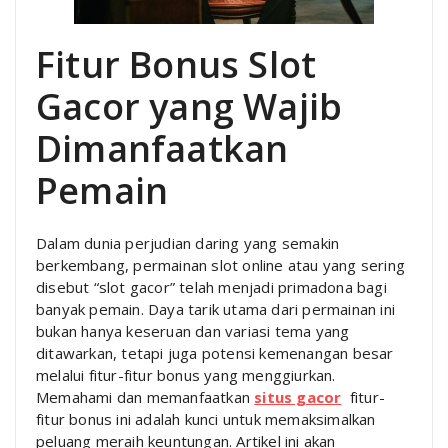
Fitur Bonus Slot
Gacor yang Wajib
Dimanfaatkan
Pemain
Dalam dunia perjudian daring yang semakin
berkembang, permainan slot online atau yang sering
disebut “slot gacor” telah menjadi primadona bagi
banyak pemain. Daya tarik utama dari permainan ini
bukan hanya keseruan dan variasi tema yang
ditawarkan, tetapi juga potensi kemenangan besar
melalui fitur-fitur bonus yang menggiurkan.
Memahami dan memanfaatkan
situs gacor
fitur-
fitur bonus ini adalah kunci untuk memaksimalkan
peluang meraih keuntungan. Artikel ini akan