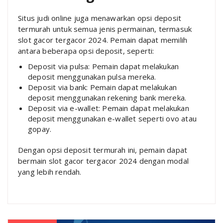
Situs judi online juga menawarkan opsi deposit
termurah untuk semua jenis permainan, termasuk
slot gacor tergacor 2024. Pemain dapat memilih
antara beberapa opsi deposit, seperti:
Deposit via pulsa: Pemain dapat melakukan
deposit menggunakan pulsa mereka.
Deposit via bank: Pemain dapat melakukan
deposit menggunakan rekening bank mereka.
Deposit via e-wallet: Pemain dapat melakukan
deposit menggunakan e-wallet seperti ovo atau
gopay.
Dengan opsi deposit termurah ini, pemain dapat
bermain slot gacor tergacor 2024 dengan modal
yang lebih rendah.