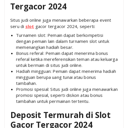
Tergacor 2024
Situs judi online juga menawarkan beberapa event
seru di
slot
gacor tergacor 2024, seperti:
Turnamen slot: Pemain dapat berkompetisi
dengan pemain lain dalam turnamen slot untuk
memenangkan hadiah besar.
Bonus referal: Pemain dapat menerima bonus
referal ketika mereferensikan teman atau keluarga
untuk bermain di situs judi online.
Hadiah mingguan: Pemain dapat menerima hadiah
mingguan berupa uang tunai atau bonus
tambahan.
Promosi spesial: Situs judi online juga menawarkan
promosi spesial, seperti diskon atau bonus
tambahan untuk permainan tertentu.
Deposit Termurah di Slot
Gacor Tergacor 2024