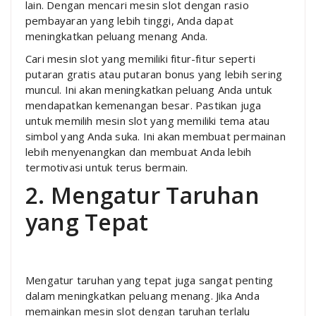
lain. Dengan mencari mesin slot dengan rasio
pembayaran yang lebih tinggi, Anda dapat
meningkatkan peluang menang Anda.
Cari mesin slot yang memiliki fitur-fitur seperti
putaran gratis atau putaran bonus yang lebih sering
muncul. Ini akan meningkatkan peluang Anda untuk
mendapatkan kemenangan besar. Pastikan juga
untuk memilih mesin slot yang memiliki tema atau
simbol yang Anda suka. Ini akan membuat permainan
lebih menyenangkan dan membuat Anda lebih
termotivasi untuk terus bermain.
2. Mengatur Taruhan
yang Tepat
Mengatur taruhan yang tepat juga sangat penting
dalam meningkatkan peluang menang. Jika Anda
memainkan mesin slot dengan taruhan terlalu