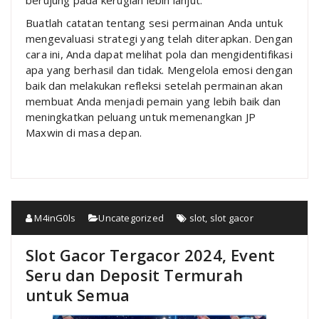
Buatlah catatan tentang sesi permainan Anda untuk
mengevaluasi strategi yang telah diterapkan. Dengan
cara ini, Anda dapat melihat pola dan mengidentifikasi
apa yang berhasil dan tidak. Mengelola emosi dengan
baik dan melakukan refleksi setelah permainan akan
membuat Anda menjadi pemain yang lebih baik dan
meningkatkan peluang untuk memenangkan JP
Maxwin di masa depan.
M4inG0ls
Uncategorized
slot
,
slot gacor
Slot Gacor Tergacor 2024, Event
Seru dan Deposit Termurah
untuk Semua