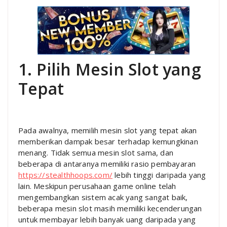
1. Pilih Mesin Slot yang
Tepat
Pada awalnya, memilih mesin slot yang tepat akan
memberikan dampak besar terhadap kemungkinan
menang. Tidak semua mesin slot sama, dan
beberapa di antaranya memiliki rasio pembayaran
https://stealthhoops.com/
lebih tinggi daripada yang
lain. Meskipun perusahaan game online telah
mengembangkan sistem acak yang sangat baik,
beberapa mesin slot masih memiliki kecenderungan
untuk membayar lebih banyak uang daripada yang