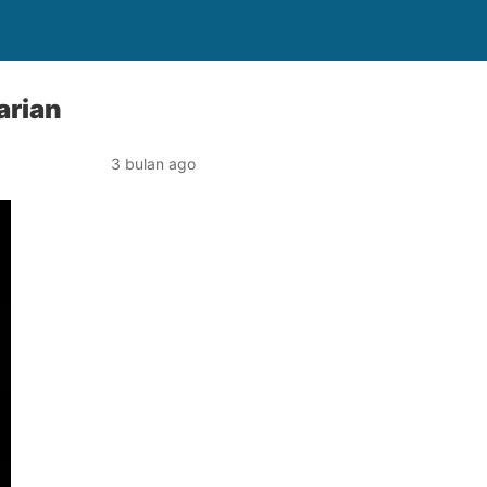
arian
3 bulan ago