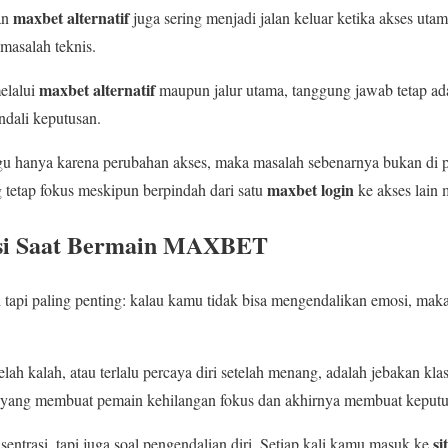
maxbet alternatif
han
juga sering menjadi jalan keluar ketika akses uta
masalah teknis.
maxbet alternatif
elalui
maupun jalur utama, tanggung jawab tetap ad
ndali keputusan.
 hanya karena perubahan akses, maka masalah sebenarnya bukan di pla
maxbet login
 tetap fokus meskipun berpindah dari satu
ke akses lain 
si Saat Bermain MAXBET
al tapi paling penting: kalau kamu tidak bisa mengendalikan emosi, mak
lah kalah, atau terlalu percaya diri setelah menang, adalah jebakan kla
h yang membuat pemain kehilangan fokus dan akhirnya membuat keput
si
entrasi, tapi juga soal pengendalian diri. Setiap kali kamu masuk ke