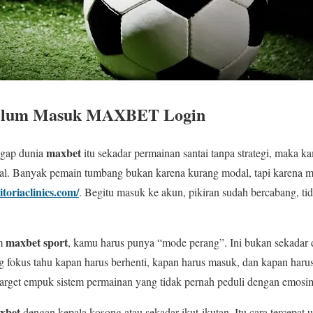
belum Masuk MAXBET Login
maxbet
gap dunia
itu sekadar permainan santai tanpa strategi, maka
wal. Banyak pemain tumbang bukan karena kurang modal, tapi karena m
toriaclinics.com/
. Begitu masuk ke akun, pikiran sudah bercabang, ti
maxbet sport
rm
, kamu harus punya “mode perang”. Ini bukan sekadar du
ang fokus tahu kapan harus berhenti, kapan harus masuk, dan kapan h
target empuk sistem permainan yang tidak pernah peduli dengan emosi
xbet
dengan kepala kosong atau sekadar ikut-ikutan. Itu cara tercepat 