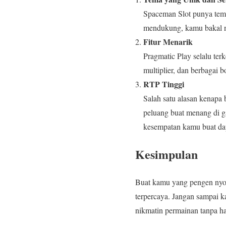
Spaceman Slot punya tema 
mendukung, kamu bakal ng
Fitur Menarik
Pragmatic Play selalu terk
multiplier, dan berbagai
RTP Tinggi
Salah satu alasan kenapa 
peluang buat menang di ga
kesempatan kamu buat dap
Kesimpulan
Buat kamu yang pengen nyob
terpercaya. Jangan sampai k
nikmatin permainan tanpa h