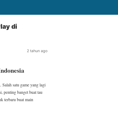
lay di
2 tahun ago
Indonesia
a. Salah satu game yang lagi
, penting banget buat tau
ink terbaru buat main