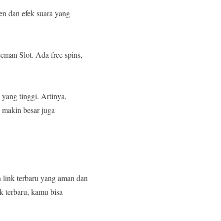
en dan efek suara yang
ceman Slot. Ada free spins,
yang tinggi. Artinya,
, makin besar juga
 link terbaru yang aman dan
k terbaru, kamu bisa