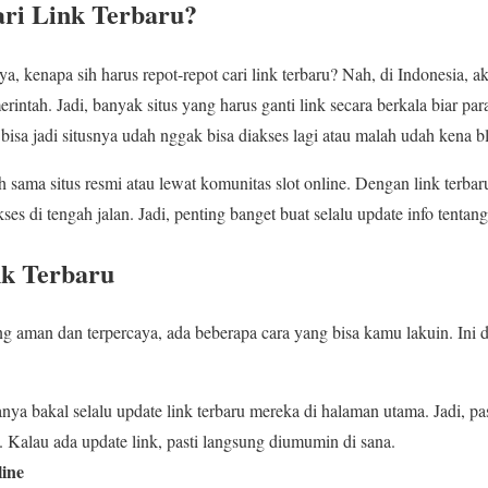
ri Link Terbaru?
 kenapa sih harus repot-repot cari link terbaru? Nah, di Indonesia, aks
erintah. Jadi, banyak situs yang harus ganti link secara berkala biar par
isa jadi situsnya udah nggak bisa diakses lagi atau malah udah kena bl
ih sama situs resmi atau lewat komunitas slot online. Dengan link terb
ses di tengah jalan. Jadi, penting banget buat selalu update info tentang 
nk Terbaru
ng aman dan terpercaya, ada beberapa cara yang bisa kamu lakuin. Ini d
sanya bakal selalu update link terbaru mereka di halaman utama. Jadi, p
t. Kalau ada update link, pasti langsung diumumin di sana.
line