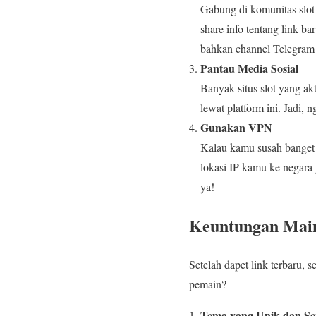
Gabung di komunitas slot 
share info tentang link b
bahkan channel Telegram 
Pantau Media Sosial
Banyak situs slot yang akt
lewat platform ini. Jadi, 
Gunakan VPN
Kalau kamu susah banget 
lokasi IP kamu ke negara 
ya!
Keuntungan Main
Setelah dapet link terbaru,
pemain?
Tema yang Unik dan Se