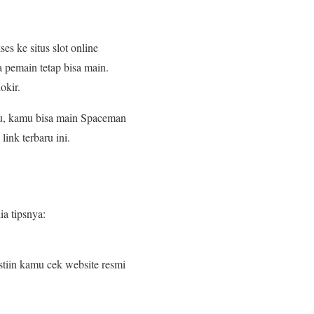
es ke situs slot online
a pemain tetap bisa main.
okir.
aru, kamu bisa main Spaceman
link terbaru ini.
ia tipsnya:
astiin kamu cek website resmi