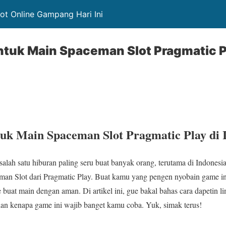
lot Online Gampang Hari Ini
ntuk Main Spaceman Slot Pragmatic P
uk Main Spaceman Slot Pragmatic Play di 
salah satu hiburan paling seru buat banyak orang, terutama di Indonesi
man Slot dari Pragmatic Play. Buat kamu yang pengen nyobain game ini
e buat main dengan aman. Di artikel ini, gue bakal bahas cara dapetin l
dan kenapa game ini wajib banget kamu coba. Yuk, simak terus!